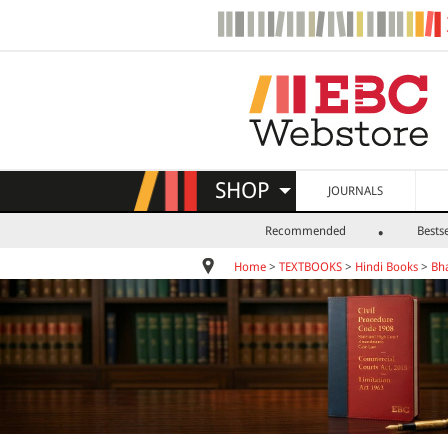
SHOP
JOURNALS
Recommended
Bestse
Home
>
TEXTBOOKS
>
Hindi Books
>
Bh