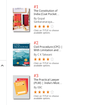
#1
The Constitution of
India (Coat Pocket
Edition)
By Gopal
Sankaranaraya...
Click on TITLE to choose
available options.
#2
Civil Procedure (CPC) |
With Limitation and
Commercial Courts
By C K Takwani
Click on TITLE to choose
available options.
#3
The Practical Lawyer
(PLW) | India's Most
Widely Read Legal
By EBC
Magazine | Monthly
Digest of SCC | News
Briefs | Important Cases
Click on TITLE to choose
available options.
| Legal Roundup