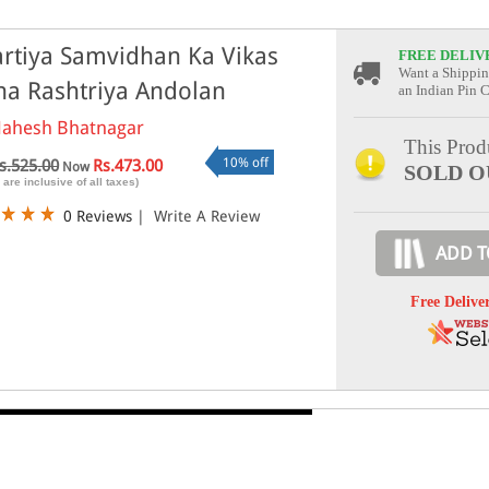
rtiya Samvidhan Ka Vikas
FREE DELIV
Want a Shippin
ha Rashtriya Andolan
an Indian Pin 
ahesh Bhatnagar
This Produ
10% off
s.525.00
Rs.473.00
Now
SOLD O
 are inclusive of all taxes)
0 Reviews
|
Write A Review
ADD T
Free Delive