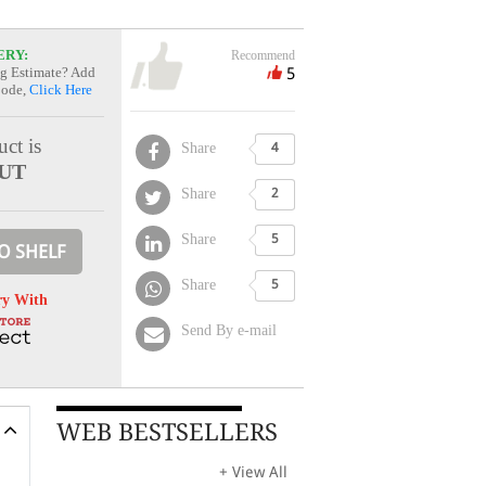
ERY:
Recommend
5
g Estimate? Add
Code,
Click Here
ct is
Share
4
UT
Share
2
Share
5
O SHELF
Share
5
ry With
Send By e-mail
WEB BESTSELLERS
+ View All