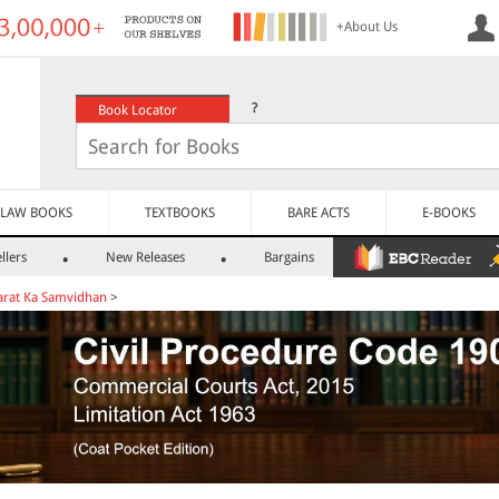
+About Us
?
Book Locator
LAW BOOKS
TEXTBOOKS
BARE ACTS
E-BOOKS
llers
New Releases
Bargains
arat Ka Samvidhan
>