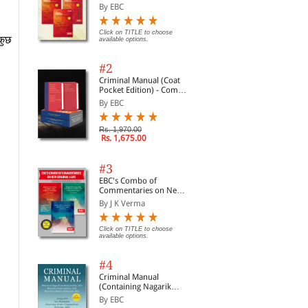
Acts
By EBC
Click on TITLE to choose
कुछ
available options.
#2
Criminal Manual (Coat
Pocket Edition) - Combo
of BNS, BNSS and BSA
By EBC
(Set of 2 Books)
Rs. 1,970.00
Rs. 1,675.00
#3
EBC's Combo of
Commentaries on New
Criminal Laws
By J K Verma
Click on TITLE to choose
available options.
#4
Criminal Manual
Lokhit Vad, Vidhik
Bharat Ka Samvidhan
Bha
(Containing Nagarik
Sahayata evam sevaye,
(Constitution of India in
(Co
Suraksha Sanhita, Nyaya
Lok Adalate tatha Para
Diglot) (Old Edition on
Hin
By EBC
By N V Paranjape
By EBC
By 
Sanhita and Sakshya