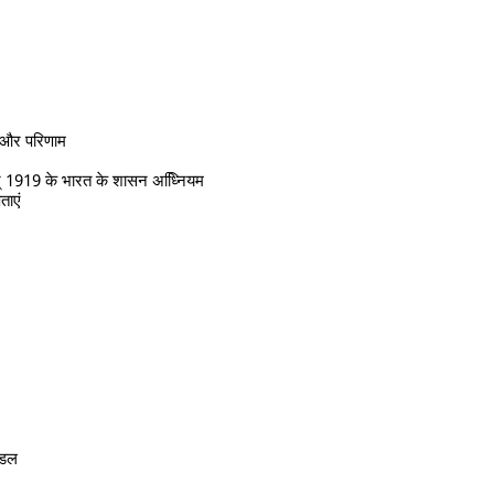
स और परिणाम
् 1919 के भारत के शासन अध्निियम
ताएं
मंडल