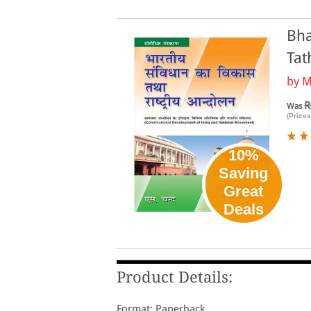
Bha
Tat
by
M
R
Was
(Prices
10%
Saving
Great
Deals
Product Details:
Format: Paperback