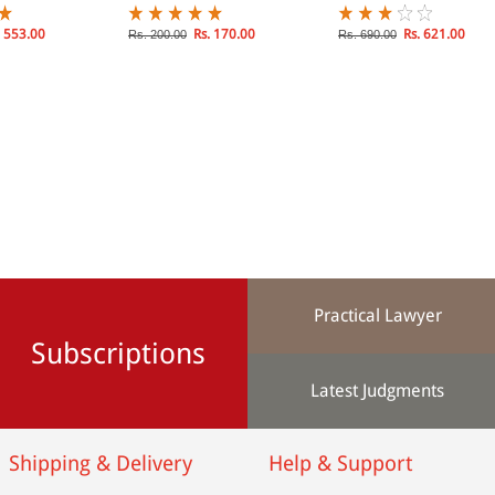
Challenges in Hindi)
 553.00
Rs. 170.00
Rs. 621.00
Rs. 200.00
Rs. 690.00
Practical Lawyer
Subscriptions
Latest Judgments
Shipping & Delivery
Help & Support