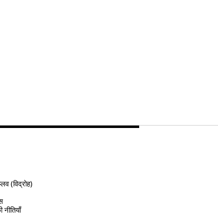
्लव (विद्रोह)
ास
ी नीतियाँ