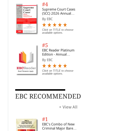
#4
Supreme Court Cases
(SCC) 2026 Annual
Subscription
By EBC
Click on TITLE to choose
available options.
#5
EBC Reader Platinum
Edition - Annual
Subscription Law
By EBC
eBooks
Click on TITLE to choose
available options.
EBC RECOMMENDED
+ View All
#1
EBC's Combo of New
Criminal Major Bare